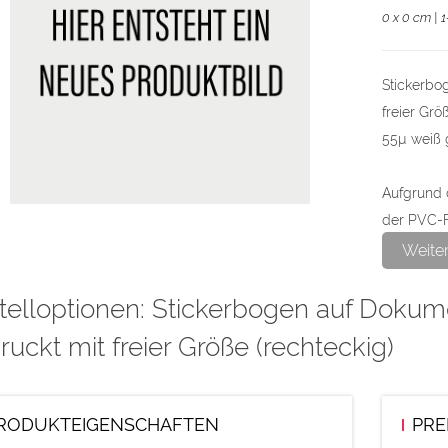
0 x 0 cm | 
Stickerbo
freier Grö
55µ weiß 
Aufgrund d
der PVC-F
für sehr f
Weite
geeignet.
Ablösung 
telloptionen: Stickerbogen auf Dokume
ruckt mit freier Größe (rechteckig)
Max. Höhe 
Die Daten
Endformat
RODUKTEIGENSCHAFTEN
PRE
Datenform