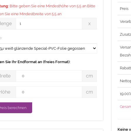
Endformat
tung:
Bitte geben Sie eine Mindesthöhe von 5.5 an Bitte
Preis
Eckenradi
n Sie eine Mindestbreite von 5.5 an
ge
Verarb
enge
x
Einzelne 
Zusat
Mindestgr
e:
Für den Ko
Versa
von Ihnen 
Bezah
Konturlinie
n Sie Ihr Endformat an (freies Format):
Bitte färb
Rabat
te
Breite
cm
Sie kiss_c
Nettop
welche au
e
Die Sonde
Höhe
cm
19.00
stehen
Gesam
Die gesta
4 mm zuei
Keine v