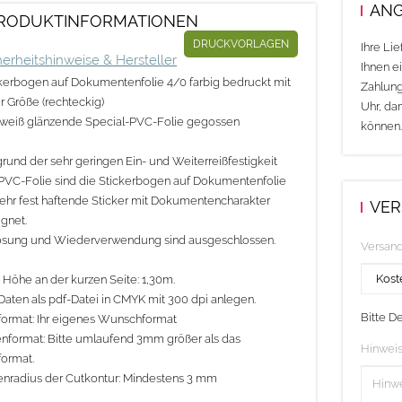
ANG
RODUKTINFORMATIONEN
DRUCKVORLAGEN
Ihre Li
herheitshinweise & Hersteller
Ihnen ei
kerbogen auf Dokumentenfolie 4/0 farbig bedruckt mit
Zahlung
er Größe (rechteckig)
Uhr, da
 weiß glänzende Special-PVC-Folie gegossen
können.
rund der sehr geringen Ein- und Weiterreißfestigkeit
PVC-Folie sind die Stickerbogen auf Dokumentenfolie
sehr fest haftende Sticker mit Dokumentencharakter
VER
gnet.
ösung und Wiederverwendung sind ausgeschlossen.
Versan
 Höhe an der kurzen Seite: 1,30m.
Daten als pdf-Datei in CMYK mit 300 dpi anlegen.
Bitte D
ormat: Ihr eigenes Wunschformat
nformat: Bitte umlaufend 3mm größer als das
Hinweis
ormat.
nradius der Cutkontur: Mindestens 3 mm