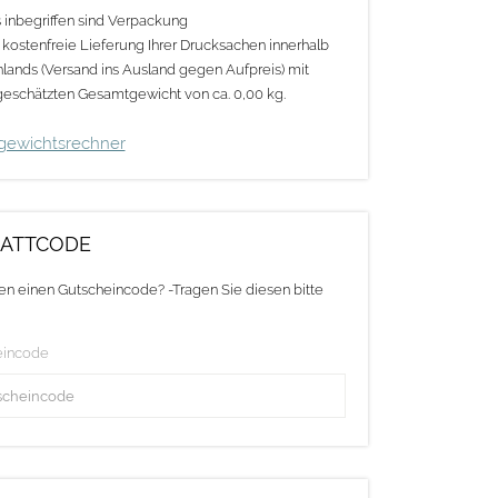
s inbegriffen sind Verpackung
nvorgaben: siehe Datenblatt / Dateivorlage
 kostenfreie Lieferung Ihrer Drucksachen innerhalb
lands (Versand ins Ausland gegen Aufpreis) mit
Die PVC-Folie weist eine geringe Ein- und
eschätzten Gesamtgewicht von ca. 0,00 kg.
festigkeit auf. Wir empfehlen Ihnen an der
gewichtsrechner
ur abgerundete Ecken bzw. Ecken mit einem
ößer 100 Grad zu verwenden.
ATTCODE
en einen Gutscheincode? -Tragen Sie diesen bitte
eincode