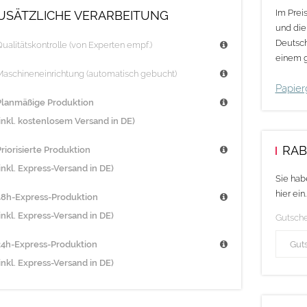
Im Prei
USÄTZLICHE VERARBEITUNG
Druckdate
und die
Deutsch
ualitätskontrolle (von Experten empf.)
HINWEIS: 
einem g
Weiterreiß
Maschineneinrichtung (automatisch gebucht)
Papier
Außenkont
Planmäßige Produktion
Winkel gr
(inkl. kostenlosem Versand in DE)
RAB
riorisierte Produktion
inkl. Express-Versand in DE)
Sie hab
hier ein.
48h-Express-Produktion
inkl. Express-Versand in DE)
Gutsch
24h-Express-Produktion
inkl. Express-Versand in DE)