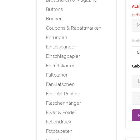
Broschüren & Magazine
Ach
Buttons
gebe
Bücher
Men
M
Coupons & Rabattmarken
Ehrungen
Sort
Einlassbänder
Einschlagpapier
Eintrittskarten
Gebe
Faltplaner
Brei
Fanklatschen
Fine Art Printing
Höh
Flaschenhänger
Flyer & Folder
Foliendruck
Fototapeten