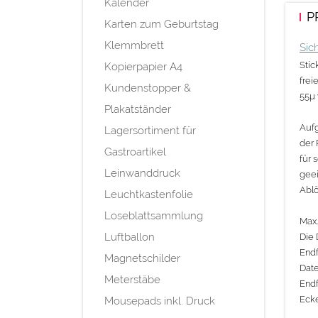
Kalender
P
Karten zum Geburtstag
Klemmbrett
Sic
Stic
Kopierpapier A4
frei
Kundenstopper &
55µ
Plakatständer
Aufg
Lagersortiment für
der 
Gastroartikel
für 
Leinwanddruck
geei
Abl
Leuchtkastenfolie
Loseblattsammlung
Max.
Luftballon
Die 
Endf
Magnetschilder
Date
Meterstäbe
Endf
Ecke
Mousepads inkl. Druck