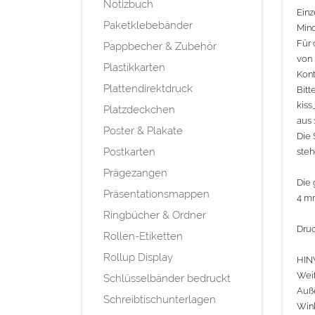
Notizbuch
Einz
Paketklebebänder
Mind
Für 
Pappbecher & Zubehör
von 
Plastikkarten
Kont
Plattendirektdruck
Bitt
kiss
Platzdeckchen
aus 
Poster & Plakate
Die 
Postkarten
ste
Prägezangen
Die 
Präsentationsmappen
4 mm
Ringbücher & Ordner
Druc
Rollen-Etiketten
Rollup Display
HINW
Weit
Schlüsselbänder bedruckt
Auß
Schreibtischunterlagen
Wink