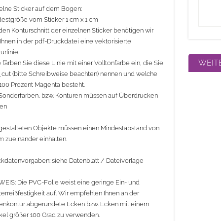
elne Sticker auf dem Bogen:
estgröße vom Sticker 1 cm x 1 cm
den Konturschnitt der einzelnen Sticker benötigen wir
Ihnen in der pdf-Druckdatei eine vektorisierte
urlinie.
e färben Sie diese Linie mit einer Volltonfarbe ein, die Sie
_cut (bitte Schreibweise beachten) nennen und welche
100 Prozent Magenta besteht.
Sonderfarben, bzw. Konturen müssen auf Überdrucken
hen
gestalteten Objekte müssen einen Mindestabstand von
 zueinander einhalten.
kdatenvorgaben: siehe Datenblatt / Dateivorlage
EIS: Die PVC-Folie weist eine geringe Ein- und
erreißfestigkeit auf. Wir empfehlen Ihnen an der
enkontur abgerundete Ecken bzw. Ecken mit einem
el größer 100 Grad zu verwenden.