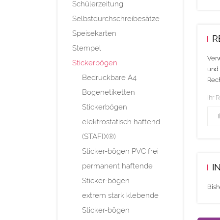
Schülerzeitung
Selbstdurchschreibesätze
Speisekarten
R
Stempel
Verw
Stickerbögen
und 
Bedruckbare A4
Rech
Bogenetiketten
Ihr 
Stickerbögen
elektrostatisch haftend
(STAFIX®)
Sticker-bögen PVC frei
permanent haftende
I
Sticker-bögen
Bish
extrem stark klebende
Sticker-bögen