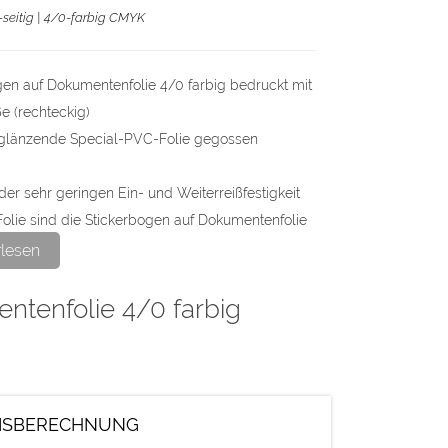
1-seitig | 4/0-farbig CMYK
gen auf Dokumentenfolie 4/0 farbig bedruckt mit
ße (rechteckig)
glänzende Special-PVC-Folie gegossen
er sehr geringen Ein- und Weiterreißfestigkeit
olie sind die Stickerbogen auf Dokumentenfolie
est haftende Sticker mit Dokumentencharakter
rlesen
und Wiederverwendung sind ausgeschlossen.
ntenfolie 4/0 farbig
an der kurzen Seite: 1,30m.
 als pdf-Datei in CMYK mit 300 dpi anlegen.
: Ihr eigenes Wunschformat
ISBERECHNUNG
at: Bitte umlaufend 3mm größer als das